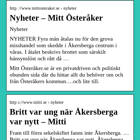
http ://www.mittosteraker.se › nyheter
Nyheter – Mitt Österåker
Nyheter
NYHETER Fyra män åtalas nu för den grova
misshandel som skedde i Åkersberga centrum i
våras. I åtalet beskrivs brottet som särskilt
hänsynslöst och rått då …
Mitt Österåker.se är en privatdriven och politiskt
obunden sida där du hittar allt du behöver om och
från Österåkers kommun….och lite till.
http s://www.mitti.se › nyheter
Britt var ung när Åkersberga
var nytt – Mitti
Fram till förra sekelskiftet fanns inte Åkersberga. …
Britt var ung när Åkersberga var nytt. Åkersberga.