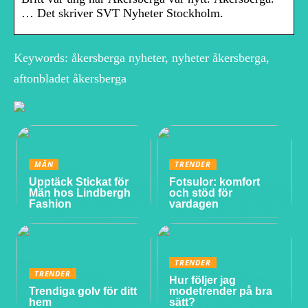
… Det skriver SVT Nyheter Stockholm.
Keywords: åkersberga nyheter, nyheter åkersberga,
aftonbladet åkersberga
MÄN
TRENDER
Upptäck Stickat för
Fotsulor: komfort
Män hos Lindbergh
och stöd för
Fashion
vardagen
TRENDER
TRENDER
Hur följer jag
Trendiga golv för ditt
modetrender på bra
hem
sätt?