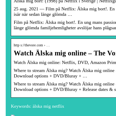
Älska mig bort! (1998) på Netflix i Sverige | Netflixg
25 aug. 2021 — Film på Netflix: Älska mig bort!. En u
isär när sedan länge glömda …
Film på Netflix: Älska mig bort!. En ung mans passione
länge glömda familjehemligheter avslöjar hans plågsa
http s://thevore.com › …
Watch Älska mig online – The Vo
Watch Älska mig online: Netflix, DVD, Amazon Prime
Where to stream Älska mig? Watch Älska mig online 
Download options + DVD/Bluray + …
Where to stream Älska mig? Watch Älska mig online 
Download options + DVD/Bluray + Release dates & s
Keywords: älska mig netflix