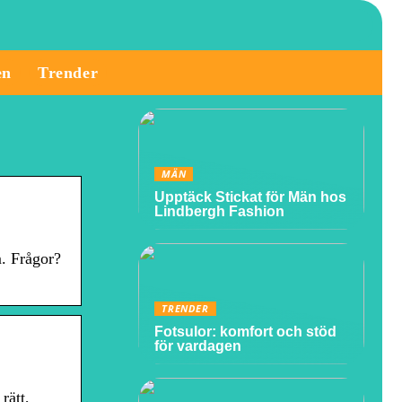
en
Trender
MÄN
Upptäck Stickat för Män hos
Lindbergh Fashion
. Frågor?
TRENDER
Fotsulor: komfort och stöd
för vardagen
rätt,