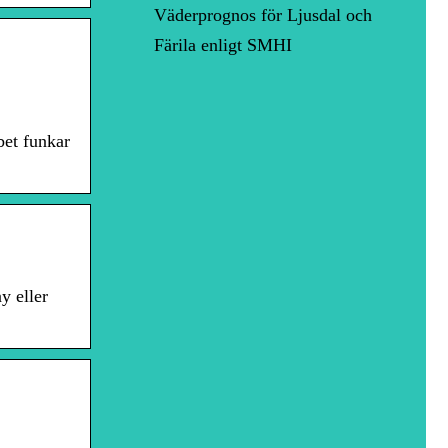
Väderprognos för Ljusdal och
Färila enligt SMHI
bet funkar
y eller