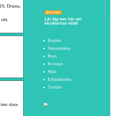
019, Drama,
BUTIKER
Lär dig mer här om
rätt,
elcyklarnas värld
Butiker
Varumärken
Barn
Kvinnor
Män
Erbjudanden
Trender
nte sluta