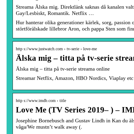
Streama Älska mig. Direktlänk saknas då kanalen val
Gay/Lesbiskt, Romantik. Netflix …
Hur hanterar olika generationer kärlek, sorg, passion o
störtförälskade lillebror Aron, och pappa Sten som fin
http s://www.justwatch.com › tv-serie › love-me
Älska mig – titta på tv-serie str
Älska mig – titta på tv-serie streama online
Streamar Netflix, Amazon, HBO Nordics, Viaplay etc 
http s://www.imdb.com › title
Love Me (TV Series 2019– ) – I
Josephine Bornebusch and Gustav Lindh in Kan du äls
våga/We mustn’t walk away (.