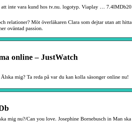
t att inte vara kund hos tv.nu. logotyp. Viaplay … 7.4IMDb2
ch relationer? Möt överläkaren Clara som dejtar utan att hitta 
ner oväntad passion.
eama online – JustWatch
Älska mig? Ta reda på var du kan kolla säsonger online nu!
MDb
ka mig nu?/Can you love. Josephine Bornebusch in Man ska i