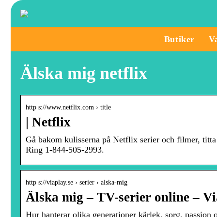
Butiker
V
Älska mig netflix
http s://www.netflix.com › title
| Netflix
Gå bakom kulisserna på Netflix serier och filmer, ti
Ring 1-844-505-2993.
http s://viaplay.se › serier › alska-mig
Älska mig – TV-serier online – V
Hur hanterar olika generationer kärlek, sorg, passion o