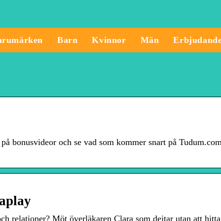
arumärken
Barn
Kvinnor
Män
Erbjudand
tta på bonusvideor och se vad som kommer snart på Tudum.com
iaplay
ch relationer? Möt överläkaren Clara som dejtar utan att hitta 