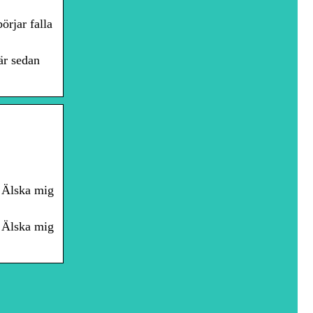
örjar falla
är sedan
 Älska mig
 Älska mig