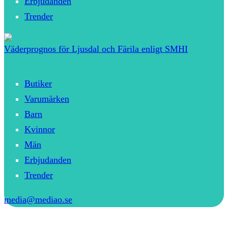
Erbjudanden
Trender
Väderprognos för Ljusdal och Färila enligt SMHI
Butiker
Varumärken
Barn
Kvinnor
Män
Erbjudanden
Trender
media@mediao.se