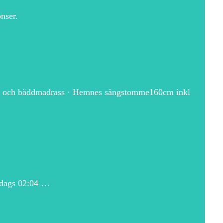
nser.
 och bäddmadrass · Hemnes sängstomme160cm inkl
redags 02:04 …