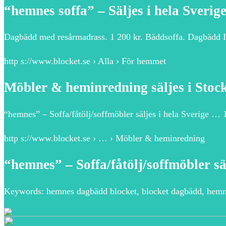
“hemnes soffa” – Säljes i hela Sverig
Dagbädd med resårmadrass. 1 200 kr. Bäddsoffa. Dagbädd I
http s://www.blocket.se › Alla › För hemmet
Möbler & heminredning säljes i Stoc
“hemnes” – Soffa/fåtölj/soffmöbler säljes i hela Sverig
http s://www.blocket.se › … › Möbler & heminredning
“hemnes” – Soffa/fåtölj/soffmöbler säl
Keywords: hemnes dagbädd blocket, blocket dagbädd, hemne