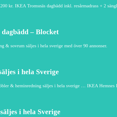
0 kr. IKEA Tromsnäs dagbädd inkl. resårmadrass + 2 sängl
– dagbädd – Blocket
äng & sovrum säljes i hela sverige med över 90 annonser.
ljes i hela Sverige
 möbler & heminredning säljes i hela sverige … IKEA Hemne
ljes i hela Sverige