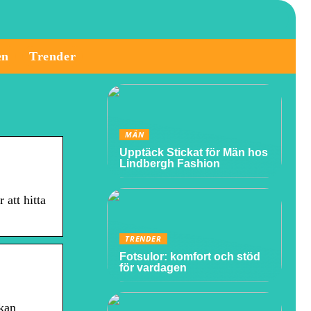
en
Trender
MÄN
Upptäck Stickat för Män hos
Lindbergh Fashion
att hitta
TRENDER
Fotsulor: komfort och stöd
för vardagen
 kan