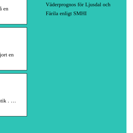
Väderprognos för Ljusdal och
å en
Färila enligt SMHI
jort en
tik . …