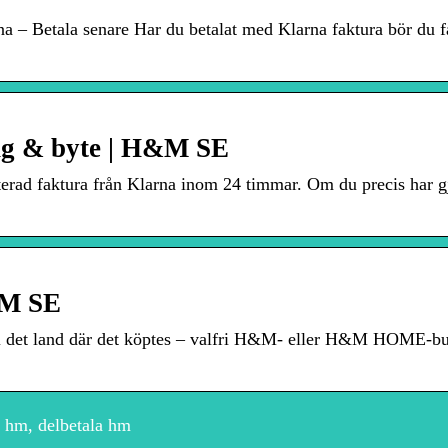
na – Betala senare​ Har du betalat med Klarna faktura bör du f
ing & byte | H&M SE
terad faktura från Klarna inom 24 timmar. Om du precis har g
&M SE
 i det land där det köptes – valfri H&M- eller H&M HOME-bu
 hm, delbetala hm