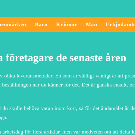
arumärken
Barn
Kvinnor
Män
Erbjudand
a företagare de senaste åren
av olika leveransmetoder. En som är väldigt vanligt är att pres
ta beställningen när du känner för det. Det är ganska enkelt, o
l du skulle behöva varan inom kort, så för det ändamålet är de
åga.
a arbetsdag för flera artiklar, men var medveten om att detta k