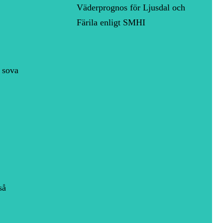
Väderprognos för Ljusdal och
Färila enligt SMHI
 sova
så