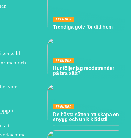
nan
TRENDER
Trendiga golv för ditt hem
 i gengäld
TRENDER
 för män och
Hur följer jag modetrender
på bra sätt?
är bekväm
TRENDER
ppgift.
De bästa sätten att skapa en
snygg och unik klädstil
m att
kesverksamma