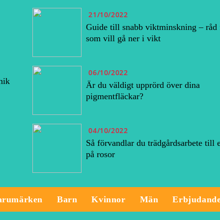
21/10/2022
Guide till snabb viktminskning – råd 
som vill gå ner i vikt
06/10/2022
nik
Är du väldigt upprörd över dina
pigmentfläckar?
04/10/2022
Så förvandlar du trädgårdsarbete till 
på rosor
arumärken
Barn
Kvinnor
Män
Erbjudand