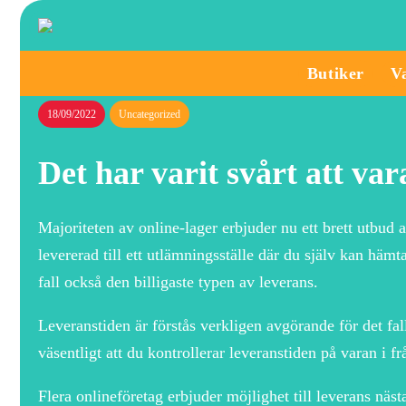
Butiker
V
18/09/2022
Uncategorized
Det har varit svårt att var
Majoriteten av online-lager erbjuder nu ett brett utbud 
levererad till ett utlämningsställe där du själv kan häm
fall också den billigaste typen av leverans.
Leveranstiden är förstås verkligen avgörande för det fal
väsentligt att du kontrollerar leveranstiden på varan i fr
Flera onlineföretag erbjuder möjlighet till leverans näst