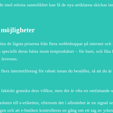
 de med största sannolikhet kan få de nya artiklarna skickas in
 möjligheter
hitta de lägsta priserna från flera webbshoppar på internet och
å speciellt deras bästa inom testprodukter – för barn, och lika
s leverans.
 flera internetföretag för rabatt innan du beställer, så att du 
e faktiskt granska dess villkor, men det är ofta en omfattande u
sluten till e-etiketten, eftersom det i allmänhet är en signal o
ningen och att e-butiken kontrolleras en gång om ett tag av yr