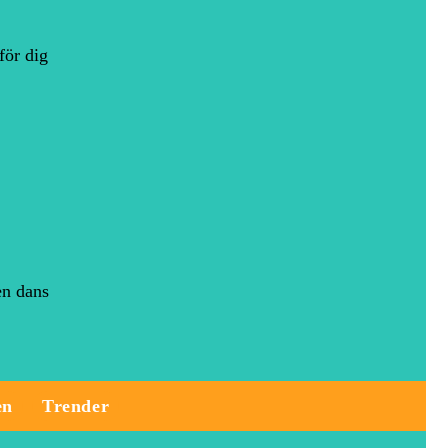
för dig
en dans
en
Trender