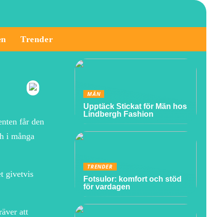
en
Trender
MÄN
Upptäck Stickat för Män hos
Lindbergh Fashion
enten får den
ch i många
TRENDER
t givetvis
Fotsulor: komfort och stöd
för vardagen
räver att