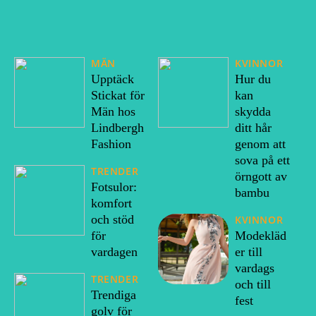
MÄN
KVINNOR
Upptäck
Hur du
Stickat för
kan
Män hos
skydda
Lindbergh
ditt hår
Fashion
genom att
sova på ett
TRENDER
örngott av
Fotsulor:
bambu
komfort
och stöd
KVINNOR
för
Modekläd
vardagen
er till
vardags
TRENDER
och till
Trendiga
fest
golv för