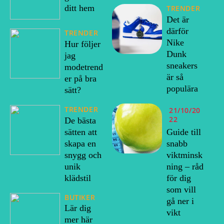
ditt hem
TRENDER
Det är
därför
TRENDER
Nike
Hur följer
Dunk
jag
sneakers
modetrend
är så
er på bra
populära
sätt?
TRENDER
21/10/20
22
De bästa
sätten att
Guide till
skapa en
snabb
snygg och
viktminsk
unik
ning – råd
klädstil
för dig
som vill
BUTIKER
gå ner i
Lär dig
vikt
mer här