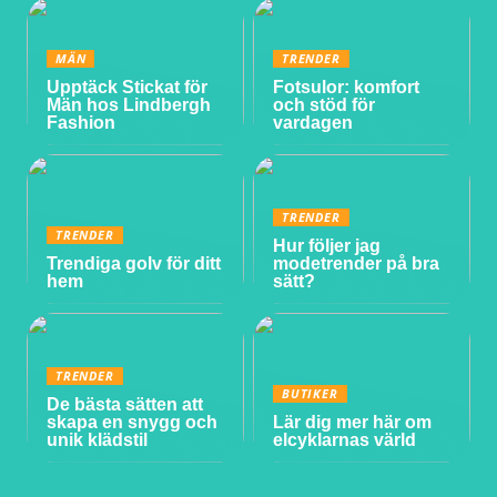
MÄN
TRENDER
Upptäck Stickat för
Fotsulor: komfort
Män hos Lindbergh
och stöd för
Fashion
vardagen
TRENDER
TRENDER
Hur följer jag
Trendiga golv för ditt
modetrender på bra
hem
sätt?
TRENDER
BUTIKER
De bästa sätten att
skapa en snygg och
Lär dig mer här om
unik klädstil
elcyklarnas värld