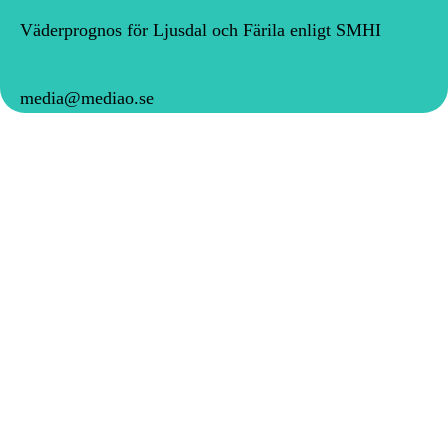
Väderprognos för Ljusdal och Färila enligt SMHI
media@mediao.se